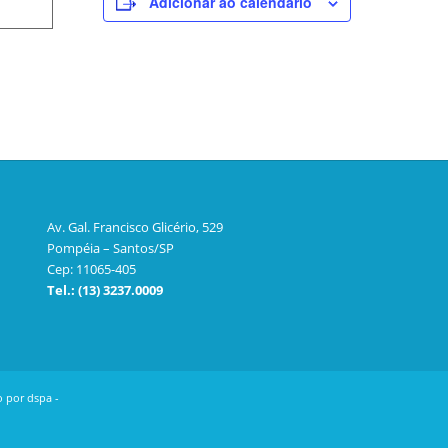
Adicionar ao calendário
Av. Gal. Francisco Glicério, 529
Pompéia – Santos/SP
Cep: 11065-405
Tel.: (13) 3237.0009
o por
dspa
-