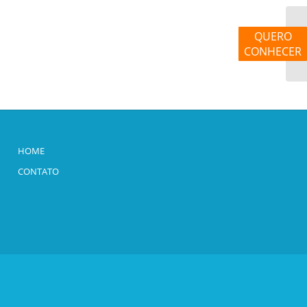
QUERO
DI
CONHECER
HOME
CONTATO