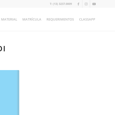
T: (13) 3237.0009
E MATERIAL
MATRÍCULA
REQUERIMENTOS
CLASSAPP
OI