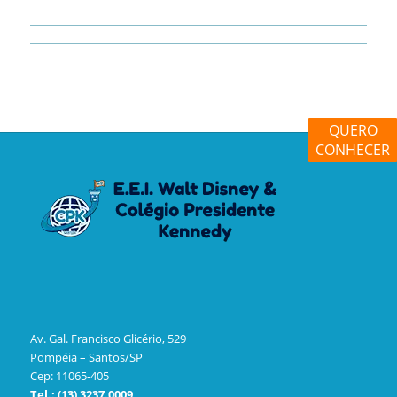
QUERO
CONHECER
Av. Gal. Francisco Glicério, 529
Pompéia – Santos/SP
Cep: 11065-405
Tel.: (13) 3237.0009